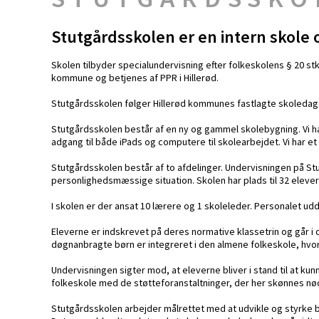
Stutgårdsskolen er en intern skole
Skolen tilbyder specialundervisning efter folkeskolens § 20 s
kommune og betjenes af PPR i Hillerød.
Stutgårdsskolen følger Hillerød kommunes fastlagte skoledage
Stutgårdsskolen består af en ny og gammel skolebygning. Vi h
adgang til både iPads og computere til skolearbejdet. Vi har 
Stutgårdsskolen består af to afdelinger. Undervisningen på St
personlighedsmæssige situation. Skolen har plads til 32 eleve
I skolen er der ansat 10 lærere og 1 skoleleder. Personalet udd
Eleverne er indskrevet på deres normative klassetrin og går i
døgnanbragte børn er integreret i den almene folkeskole, hvo
Undervisningen sigter mod, at eleverne bliver i stand til at ku
folkeskole med de støtteforanstaltninger, der her skønnes n
Stutgårdsskolen arbejder målrettet med at udvikle og styrke