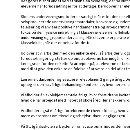
Det gøres blandt andet ved at skabe en skoledag, der så vidt mu
eleverne har forudsætninger for at deltage. Derudover har elev
Skolens undervisningsmetoder er særligt målrettet den enkelte
selvproducerede undervisningsmaterialer, konkrete og underst
følelser og vi anviser positive handlemønstre og arbejdsrutine
fokus på den fysiske indretning af klasseværelserne fx fleksib
undervisning og gruppeundervisning. Når eleverne er parate eta
klasselokale, når der er behov for dette.
Ud over at vi arbejder med den enkelte elev, så arbejder vi og
forudsætninger og støtter op om, at eleverne kan indgå i en kl
læringsrum for den enkelte. Vi arbejder på, at eleverne er fæl
med til at give den enkelte en følelse af at være en del af et f
Lærerne udarbejder og evaluerer elevplanen 2 gange årligt. Der
oplæg til den halvårlige behandlingskonference, hvor lære
Vi afholder én skolehjemsamtale årligt, hvor forældrene invite
hvad de har arbejdet med i løbet af skoleåret. Her snakker vi
Vi afholder også ét årligt forældremøde i hver afdeling, hvo
mere overordnet om trivsel og arbejdsrutiner i dagligdagen.
På Stutgårdsskolen arbejder vi for, at alle børn mødes dér hvo