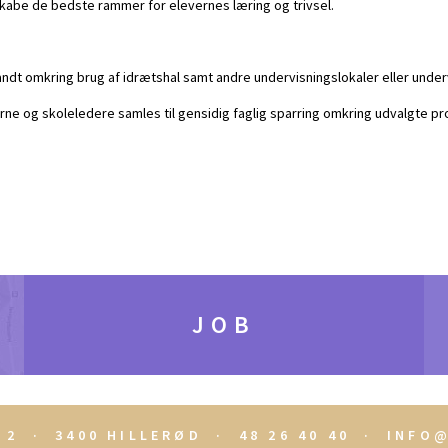
 skabe de bedste rammer for elevernes læring og trivsel.
dt omkring brug af idrætshal samt andre undervisningslokaler eller underv
ne og skoleledere samles til gensidig faglig sparring omkring udvalgte pro
JOB
 2 · 3400 HILLERØD · 48 26 40 40 ·
INFO