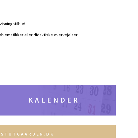
isningstilbud.
blematikker eller didaktiske overvejelser.
KALENDER
@STUTGAARDEN.DK