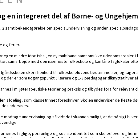
 og en integreret del af Børne- og Ungehj
tk. 2 samt bekendtgørelse om specialundervisning og anden specialpædagog
 og ferier.
ar egen mindre idrætshal, en ny multibane samt smukke udenomsarealer. I k
et tæt samarbejde med den nærmeste folkeskole og kan låne faglokaler efte
utgårdsskolen sker i henhold til folkeskolelovens bestemmelser, og tager s
r og der er som udgangspunkt 5 lærere og 1-3 pædagoger tilknyttet hver af
annes i miljøterapeutiske teorier og praksis og tilbydes fora for relevant d
 den afdeling, som klassetrinnet foreskriver. Skolen underviser de fleste
r de undervises.
nne modtage undervisning og så vidt det skønnes muligt, at de på sigt bliver
ødvendige.
 børnenes faglige, personlige og sociale identitet som skoleelever og he