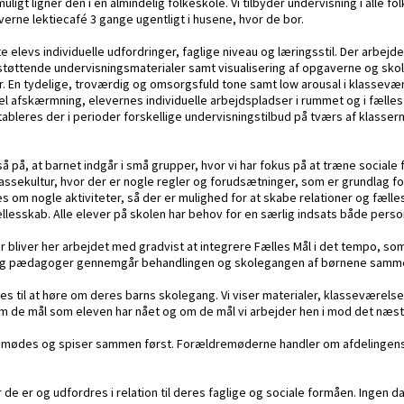
ligt ligner den i en almindelig folkeskole. Vi tilbyder undervisning i alle 
erne lektiecafé 3 gange ugentligt i husene, hvor de bor.
 elevs individuelle udfordringer, faglige niveau og læringsstil. Der arbej
øttende undervisningsmaterialer samt visualisering af opgaverne og skoled
r. En tydelige, troværdig og omsorgsfuld tone samt low arousal i klassevær
el afskærmning, elevernes individuelle arbejdspladser i rummet og i fælles 
bleres der i perioder forskellige undervisningstilbud på tværs af klassern
så på, at barnet indgår i små grupper, hvor vi har fokus på at træne social
assekultur, hvor der er nogle regler og forudsætninger, som er grundlag for
les om nogle aktiviteter, så der er mulighed for at skabe relationer og fæ
ællesskab. Alle elever på skolen har behov for en særlig indsats både personl
 bliver her arbejdet med gradvist at integrere Fælles Mål i det tempo, som 
re og pædagoger gennemgår behandlingen og skolegangen af børnene samm
res til at høre om deres barns skolegang. Vi viser materialer, klasseværels
 om de mål som eleven har nået og om de mål vi arbejder hen i mod det næst
r vi mødes og spiser sammen først. Forældremøderne handler om afdelingen
r de er og udfordres i relation til deres faglige og sociale formåen. Ingen