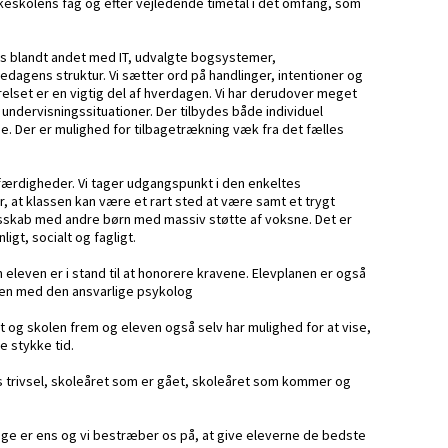
folkeskolens fag og efter vejledende timetal i det omfang, som
des blandt andet med IT, udvalgte bogsystemer,
agens struktur. Vi sætter ord på handlinger, intentioner og
elset er en vigtig del af hverdagen. Vi har derudover meget
undervisningssituationer. Der tilbydes både individuel
e. Der er mulighed for tilbagetrækning væk fra det fælles
e færdigheder. Vi tager udgangspunkt i den enkeltes
, at klassen kan være et rart sted at være samt et trygt
llesskab med andre børn med massiv støtte af voksne. Det er
igt, socialt og fagligt.
eleven er i stand til at honorere kravene. Elevplanen er også
en med den ansvarlige psykolog
et og skolen frem og eleven også selv har mulighed for at vise,
e stykke tid.
s trivsel, skoleåret som er gået, skoleåret som kommer og
 dage er ens og vi bestræber os på, at give eleverne de bedste