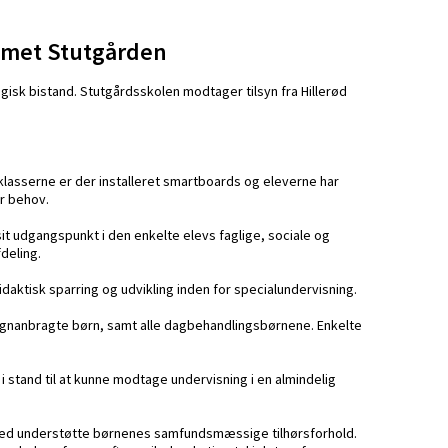
emmet Stutgården
isk bistand. Stutgårdsskolen modtager tilsyn fra Hillerød
lasserne er der installeret smartboards og eleverne har
r behov.
it udgangspunkt i den enkelte elevs faglige, sociale og
deling.
idaktisk sparring og udvikling inden for specialundervisning.
 døgnanbragte børn, samt alle dagbehandlingsbørnene. Enkelte
 i stand til at kunne modtage undervisning i en almindelig
rmed understøtte børnenes samfundsmæssige tilhørsforhold.